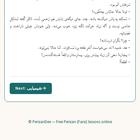
سُرعَتِش کَم بود.
- اوه! حالا حالِش چه‌طُوره؟
- مُمکِنه یِه پاش شیکَسته باشه.
چَند جایِ دیگه‌ی بَدَنِش هَم زَخمی شُده.
دُکتُر گُفته مُشکِلِ
خاصی نیست وَ اَگه زیاد حَرکَت نَکُنه زود خوب می‌شه.
وَلی خودِش خِیلی ناراحَت و
عَصَبانیه.
- چِرا؟ نِگَرانِ دَرساشه؟
- هه، حَمید؟
نه، می‌خواست آخَرِ هَفته بِره مُسافِرَت.
اَمّا حالا نِمی‌تونه.
- بیچاره!
سَعی کُن زیاد پیشِش بِری.
بیمارِستان واقِعاً خَسته‌کُنَنده‌س!
- قَطعاً!
→
Next: شیمیایی
© PersianDee — Free Persian (Farsi) lessons online