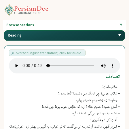
PersianDee
A LANGUAGE GUIDE
Browse sections
Reading
Hover for English translation; click for audio.
تصادف
- سَلام مامان!
- سَلام. خوبی؟
چِرا این‌قَد دیر اومَدی؟ کُجا بودی؟
- بیمارِستان.
رَفته بودَم حَمیدو بِبینَم.
- کُدوم حَمید؟ حَمیدِ خاله؟
اون که حالِش خوب بود! چی شُده؟
- نه! حمید دوستَمو می‌گَم.
تَصادُف کَرده.
- آهان! کِی؟ چه‌طُوری؟
- اِمروز ظُهر.
داشت اَز مَدرِسه بَر می‌گَشت که تو خیابون یه اُتوبوس بِهِش زَد.
خوش‌بَختانه