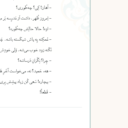
- آهان! کِی؟ چه‌طُوری؟
- اِمروز ظُهر.
داشت اَز مَدرِسه بَر 
- اوه! حالا حالِش چه‌طُوره؟
- مُمکِنه یِه پاش شیکَسته باشه.
چَن
نَکُنه زود خوب می‌شه.
وَلی خودِش خ
- چِرا؟ نِگَرانِ دَرساشه؟
- هه، حَمید؟
نه، می‌خواست آخَرِ هَف
- بیچاره!
سَعی کُن زیاد پیشِش بِری
- قَطعاً!