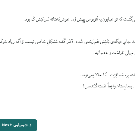
می‌گَشت که تو خیابون یه اُتوبوس بِهِش زَد.
خوش‌بَختانه سُرعَتِش کَم بود.
د جایِ دیگه‌ی بَدَنِش هَم زَخمی شُده.
دُکتُر گُفته مُشکِلِ خاصی نیست وَ اَگه زیاد حَرک
ِیلی ناراحَت و عَصَبانیه.
ته بِره مُسافِرَت.
اَمّا حالا نِمی‌تونه.
.
بیمارِستان واقِعاً خَسته‌کُنَنده‌س!
Next: شیمیایی
→