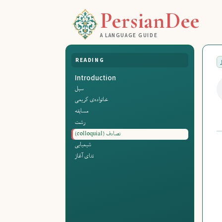
PersianDee
A LANGUAGE GUIDE
READING
Introduction
سبل
خانواده‌ی کریمی
مسابقه
رشت
تصادف (colloquial)
شیمیایی
ندای آغاز