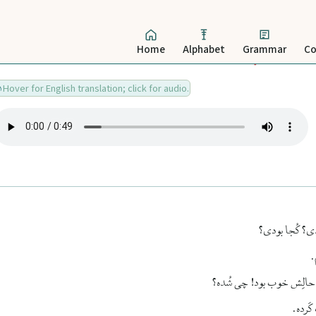
Home
Alphabet
Grammar
Co
Hover for English translation; click for audio.
مَدی؟ کُجا بودی؟
.
 حالِش خوب بود! چی شُده؟
کَرده.