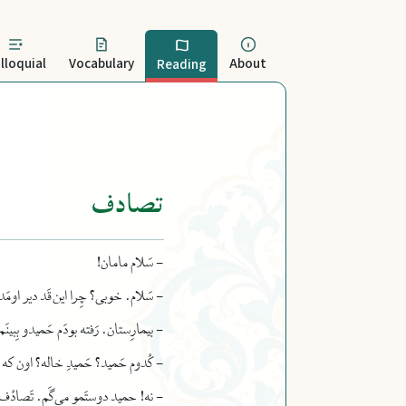
lloquial
Vocabulary
About
Reading
تصادف
- سَلام مامان!
- سَلام. خوبی؟
چِرا این‌قَد دیر او
- بیمارِستان.
رَفته بودَم حَمیدو بِبینَم
- کُدوم حَمید؟ حَمیدِ خاله؟
اون که
- نه! حمید دوستَمو می‌گَم.
تَصادُف 