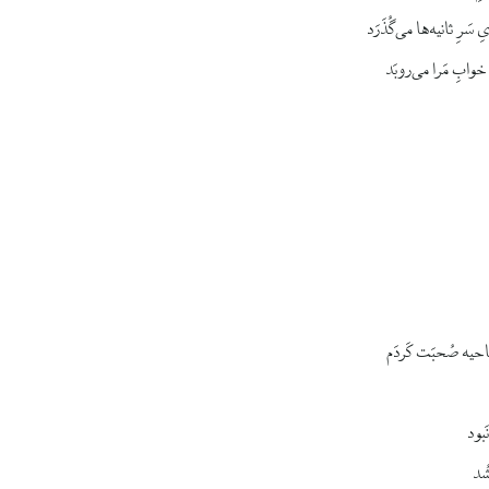
 سَرِ ثانیه‌ها می‌گُذَرَد
 خوابِ مَرا می‌روبَد
 ناحیه صُحبَت کَردَم
بود
ُد