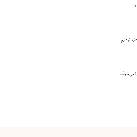
؟
رَد بَردارَم
ا می‌خوانَد