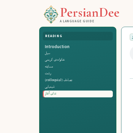
PersianDee
A LANGUAGE GUIDE
READING
Introduction
سبل
خانواده‌ی کریمی
مسابقه
رشت
تصادف (colloquial)
شیمیایی
ندای آغاز