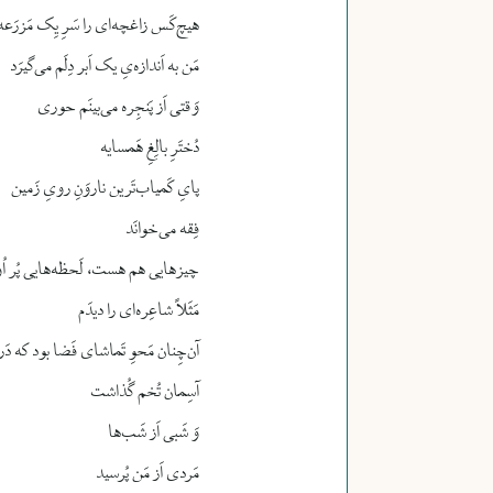
هیچ‌کَس زاغچه‌ای را سَرِ یِک مَزرَعه
مَن به اَندازه‌یِ یک اَبر دِلَم می‌گیرَد
وَقتی اَز پَنجِره می‌بینَم حوری
دُختَرِ بالِغِ هَمسایه
پایِ کَمیاب‌تَرین ناروَنِ رویِ زَمین
فِقه می‌خوانَد
چیزهایی هم هست، لَحظه‌هایی پُر اُ
مَثَلاً شاعِره‌ای را دیدَم
آن‌چِنان مَحوِ تَماشای فَضا بود که د
آسِمان تُخم گُذاشت
وَ شَبی اَز شَب‌ها
مَردی اَز مَن پُرسید