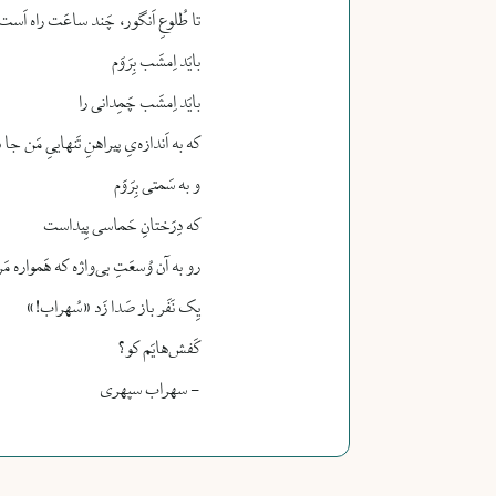
تا طُلوعِ اَنگور، چَند ساعَت راه اَست
بایَد اِمشَب بِرَوَم
بایَد اِمشَب چَمِدانی را
که به اَندازه‌یِ پیراهنِ تَنهاییِ مَن جا دا
و به سَمتی بِرَوَم
که دِرَختانِ حَماسی پِیداست
رو به آن وُسعَتِ بی‌واژه که هَمواره مَر
یِک نَفَر باز صَدا زَد «سُهراب!»
کَفش‌هایَم کو؟
- سهراب سپهری