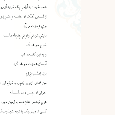
شَبِ خُرداد به آرامیِ یِک مَرثیه اَز رویِ
وَ نَسیمی خُنَک اَز حاشیه‌یِ سَبزِ پَتو
بویِ هِجرَت می‌آیَد
بالِشِ مَن پُرِ آوازِ پَرِ چِلچِله‌هاست
صُبح خواهَد شُد
و به این کاسه‌ی آب
آسِمان هِجرَت خواهَد کَرد
بایَد اِمشَب بِرَوَم
مَن که از بازتَرین پَنجِره با مَردُمِ این
حَرفی اَز جِنسِ زَمان نَشنیدَم
هیچ چَشمی عاشِقانه به زَمین خیره نَ
کَسی اَز دیدَنِ یِک باغچه مَجذوب نَش