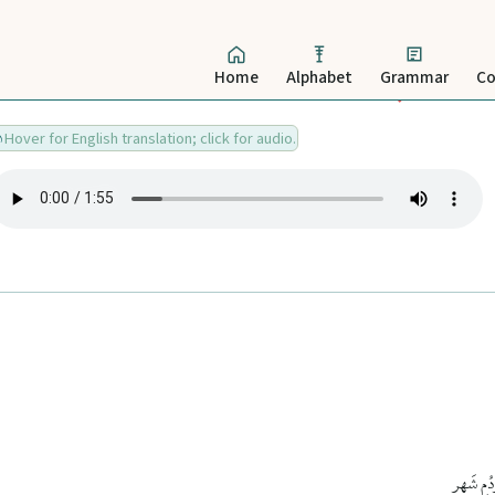
Home
Alphabet
Grammar
Co
Hover for English translation; click for audio.
دُمِ شَهر