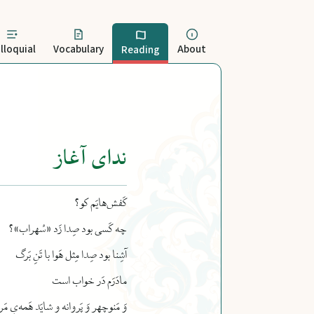
lloquial
Vocabulary
About
Reading
ندای آغاز
کَفش‌هایَم کو؟
چه کَسی بود صِدا زَد «سُهراب»؟
آشِنا بود صِدا مِثل هَوا با تَنِ بَرگ
مادَرَم دَر خواب است
وَ مَنوچِهر وَ پَروانه و شایَد هَمه‌یِ مَر